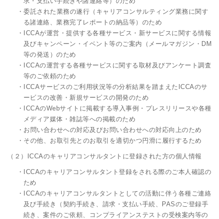
求・支払い手続きや諸連絡等）のため
・委託された業務の遂行（キャリアコンサルティング業務に関す
る諸連絡、業務完了レポートの納品等）のため
・ICCAが運営・提供する各種サービス・新サービスに関する情報
及びキャンペーン・イベント等のご案内（メールマガジン・DM
等の発送）のため
・ICCAの運営する各種サービスに関する取材及びアンケート調査
等のご依頼のため
・ICCAサービスのご利用状況等の分析結果を踏まえたICCAのサ
ービスの改善・新規サービスの開発のため
・ICCAのWebサイトに掲載する導入事例・プレスリリースや各種
メディア媒体・雑誌等への掲載のため
・お問い合わせへの対応及びお問い合わせへの対応向上のため
・その他、お取引先とのお取引を適切かつ円滑に履行するため
（２）ICCAのキャリアコンサルタントに登録された方の個人情報
・ICCAのキャリアコンサルタント登録をされる際のご本人確認の
ため
・ICCAのキャリアコンサルタントとしての活動に伴う各種ご連絡
及び手続き（契約手続き、請求・支払い手続、PASのご登録手
続き、案件のご依頼、コンプライアンステストの受検案内等の