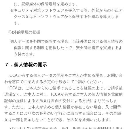
に、記録媒体の保管場所を定めます。
セキュリティ対策ソフトウェアを導入する等、外部からの不正ア
クセス又は不正ソフトウェアから保護する仕組みを導入しま
す。
(6)外的環境の把握
個人データを外国で保管する場合、当該外国における個人情報の
保護に関する制度を把握した上で、安全管理措置を実施するよ
う努めます。
７．個人情報の開示
ICCAが有する個人データの開示をご本人が求める場合、お問い合
わせ窓口でご案内する所定の手続きにてご請求ください。
ICCAは、ご本人からのご請求であることを確認の上で、ご請求後
遅滞なく、ご本人に対し、ICCAが有するご本人の個人情報を電磁的
記録の提供による方法又は書面の交付による方法により開示しま
す。ただし、ご本人が求める個人情報が存在しない場合、又は開示
することにより次の各号のいずれかに該当する場合には、その全部
又は一部を開示しないことができ、その旨を通知いたします。
(1)ご本人又は第三者の生命、身体、財産その他の権利利益を害す