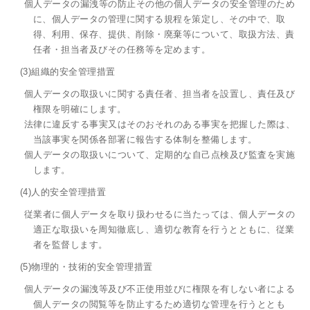
個人データの漏洩等の防止その他の個人データの安全管理のため
に、個人データの管理に関する規程を策定し、その中で、取
得、利用、保存、提供、削除・廃棄等について、取扱方法、責
任者・担当者及びその任務等を定めます。
(3)組織的安全管理措置
個人データの取扱いに関する責任者、担当者を設置し、責任及び
権限を明確にします。
法律に違反する事実又はそのおそれのある事実を把握した際は、
当該事実を関係各部署に報告する体制を整備します。
個人データの取扱いについて、定期的な自己点検及び監査を実施
します。
(4)人的安全管理措置
従業者に個人データを取り扱わせるに当たっては、個人データの
適正な取扱いを周知徹底し、適切な教育を行うとともに、従業
者を監督します。
(5)物理的・技術的安全管理措置
個人データの漏洩等及び不正使用並びに権限を有しない者による
個人データの閲覧等を防止するため適切な管理を行うととも